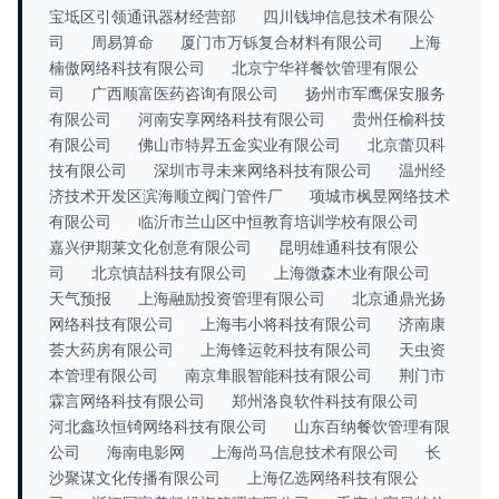
宝坻区引领通讯器材经营部
四川钱坤信息技术有限公
司
周易算命
厦门市万铄复合材料有限公司
上海
楠傲网络科技有限公司
北京宁华祥餐饮管理有限公
司
广西顺富医药咨询有限公司
扬州市军鹰保安服务
有限公司
河南安享网络科技有限公司
贵州任榆科技
有限公司
佛山市特昇五金实业有限公司
北京蕾贝科
技有限公司
深圳市寻未来网络科技有限公司
温州经
济技术开发区滨海顺立阀门管件厂
项城市枫昱网络技术
有限公司
临沂市兰山区中恒教育培训学校有限公司
嘉兴伊期莱文化创意有限公司
昆明雄通科技有限公
司
北京慎喆科技有限公司
上海微森木业有限公司
天气预报
上海融励投资管理有限公司
北京通鼎光扬
网络科技有限公司
上海韦小将科技有限公司
济南康
荟大药房有限公司
上海锋运乾科技有限公司
天虫资
本管理有限公司
南京隼眼智能科技有限公司
荆门市
霖言网络科技有限公司
郑州洛良软件科技有限公司
河北鑫玖恒锜网络科技有限公司
山东百纳餐饮管理有限
公司
海南电影网
上海尚马信息技术有限公司
长
沙聚谋文化传播有限公司
上海亿选网络科技有限公