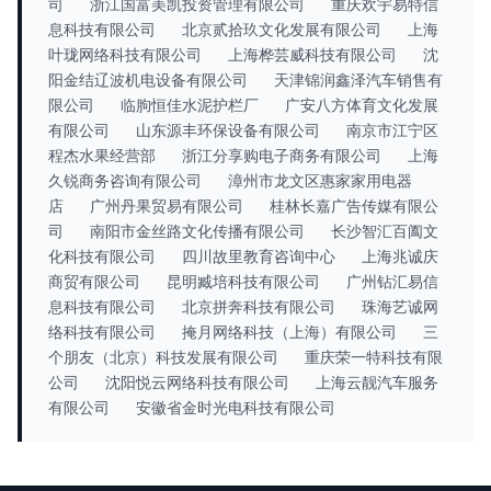
司
浙江国富美凯投资管理有限公司
重庆欢宇易特信
息科技有限公司
北京贰拾玖文化发展有限公司
上海
叶珑网络科技有限公司
上海桦芸威科技有限公司
沈
阳金结辽波机电设备有限公司
天津锦润鑫泽汽车销售有
限公司
临朐恒佳水泥护栏厂
广安八方体育文化发展
有限公司
山东源丰环保设备有限公司
南京市江宁区
程杰水果经营部
浙江分享购电子商务有限公司
上海
久锐商务咨询有限公司
漳州市龙文区惠家家用电器
店
广州丹果贸易有限公司
桂林长嘉广告传媒有限公
司
南阳市金丝路文化传播有限公司
长沙智汇百阖文
化科技有限公司
四川故里教育咨询中心
上海兆诚庆
商贸有限公司
昆明臧培科技有限公司
广州钻汇易信
息科技有限公司
北京拼奔科技有限公司
珠海艺诚网
络科技有限公司
掩月网络科技（上海）有限公司
三
个朋友（北京）科技发展有限公司
重庆荣一特科技有限
公司
沈阳悦云网络科技有限公司
上海云靓汽车服务
有限公司
安徽省金时光电科技有限公司